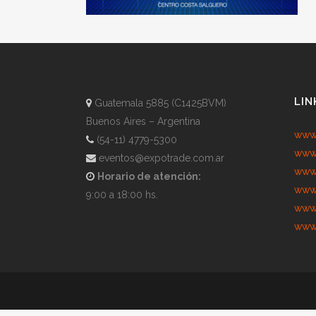
LIN
Guatemala 5885 (C1425BVM)
Buenos Aires – Argentina
www.
(54-11) 4779-5300
www.
eventos@expotrade.com.ar
www.
Horario de atención:
www.
9:00 a 18:00 hs.
www.
www.