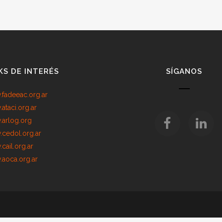
KS DE INTERÉS
SÍGANOS
fadeeac.org.ar
ataci.org.ar
arlog.org
cedol.org.ar
cail.org.ar
aoca.org.ar