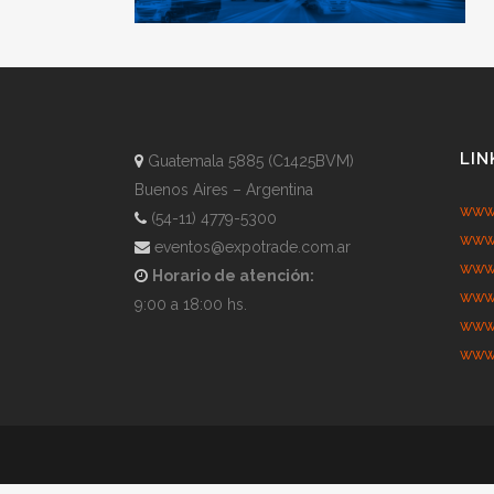
LIN
Guatemala 5885 (C1425BVM)
Buenos Aires – Argentina
www.
(54-11) 4779-5300
www.
eventos@expotrade.com.ar
www.
Horario de atención:
www.
9:00 a 18:00 hs.
www.
www.