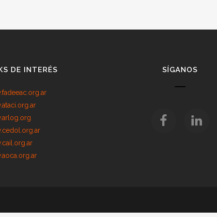
KS DE INTERÉS
SÍGANOS
fadeeac.org.ar
ataci.org.ar
arlog.org
cedol.org.ar
cail.org.ar
aoca.org.ar