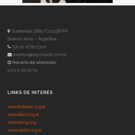
Guatemala 5885 (C1425BVM)
Buenos Aires – Argentina
(54-11) 4779-5300
eventos@expotrade.com.ar
Horario de atención:
9:00 a 18:00 hs.
LINKS DE INTERÉS
www.fadeeac.org.ar
www.ataci.org.ar
www.arlog.org
www.cedol.org.ar