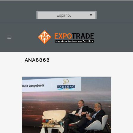
Español
_ANA8868