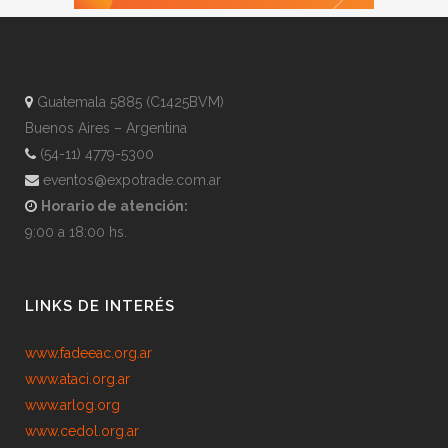
Guatemala 5885 (C1425BVM)
Buenos Aires – Argentina
(54-11) 4779-5300
eventos@expotrade.com.ar
Horario de atención:
9:00 a 18:00 hs.
LINKS DE INTERÉS
www.fadeeac.org.ar
www.ataci.org.ar
www.arlog.org
www.cedol.org.ar