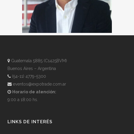
Guatemala 5885 (C1425BVM)
Buenos Aires – Argentina
(54-11) 4779-5300
eventos@expotrade.com.ar
Horario de atención:
9:00 a 18:00 hs.
LINKS DE INTERÉS