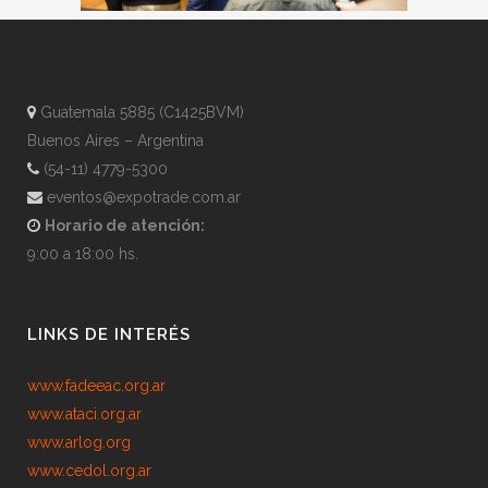
Guatemala 5885 (C1425BVM)
Buenos Aires – Argentina
(54-11) 4779-5300
eventos@expotrade.com.ar
Horario de atención:
9:00 a 18:00 hs.
LINKS DE INTERÉS
www.fadeeac.org.ar
www.ataci.org.ar
www.arlog.org
www.cedol.org.ar