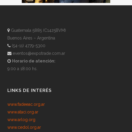
Guatemala 5885 (C1425BVM)
Buenos Aires – Argentina
(54-11) 4779-5300
eventos@expotrade.com.ar
Horario de atención:
9:00 a 18:00 hs.
LINKS DE INTERÉS
www.fadeeac.org.ar
www.ataci.org.ar
www.arlog.org
www.cedol.org.ar