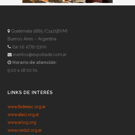
Guatemala 5885 (C1425BVM)
Buenos Aires – Argentina
(54-11) 4779-5300
eventos@expotrade.com.ar
Horario de atención:
9:00 a 18:00 hs.
LINKS DE INTERÉS
www.fadeeac.org.ar
www.ataci.org.ar
www.arlog.org
www.cedol.org.ar