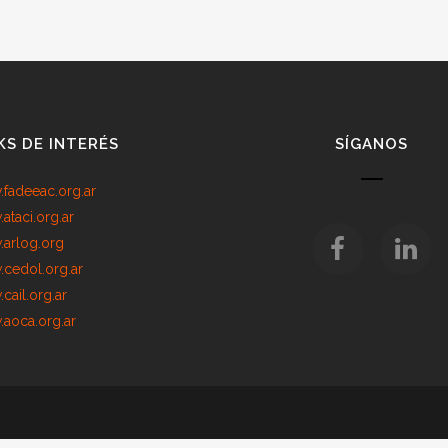
KS DE INTERÉS
SÍGANOS
fadeeac.org.ar
ataci.org.ar
arlog.org
cedol.org.ar
cail.org.ar
aoca.org.ar