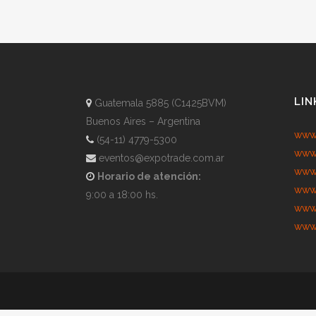
LIN
Guatemala 5885 (C1425BVM)
Buenos Aires – Argentina
www.
(54-11) 4779-5300
www.
eventos@expotrade.com.ar
www.
Horario de atención:
www.
9:00 a 18:00 hs.
www.
www.