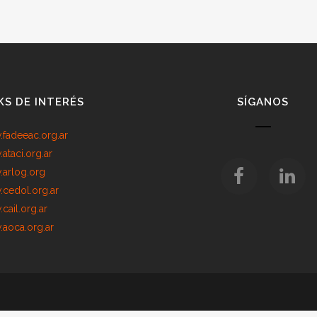
KS DE INTERÉS
SÍGANOS
fadeeac.org.ar
ataci.org.ar
arlog.org
cedol.org.ar
cail.org.ar
aoca.org.ar