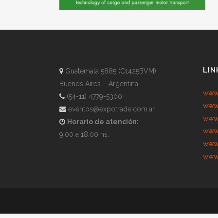
LIN
Guatemala 5885 (C1425BVM)
Buenos Aires – Argentina
www.
(54-11) 4779-5300
www.
eventos@expotrade.com.ar
www.
Horario de atención:
www.
9:00 a 18:00 hs.
www.
www.