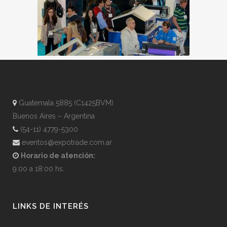
Guatemala 5885 (C1425BVM)
Buenos Aires – Argentina
(54-11) 4779-5300
eventos@expotrade.com.ar
Horario de atención:
9:00 a 18:00 hs.
LINKS DE INTERÉS