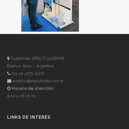
Guatemala 5885 (C1425BVM)
Buenos Aires – Argentina
(54-11) 4779-5300
eventos@expotrade.com.ar
Horario de atención:
9:00 a 18:00 hs.
LINKS DE INTERÉS