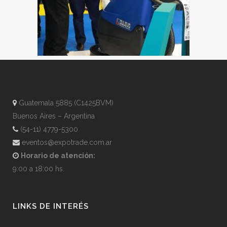
Guatemala 5885 (C1425BVM)
Buenos Aires – Argentina
(54-11) 4779-5300
eventos@expotrade.com.ar
Horario de atención:
9:00 a 18:00 hs.
LINKS DE INTERÉS