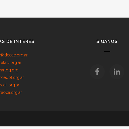
KS DE INTERÉS
SÍGANOS
fadeeac.org.ar
ataci.org.ar
arlog.org
cedol.org.ar
cail.org.ar
aoca.org.ar