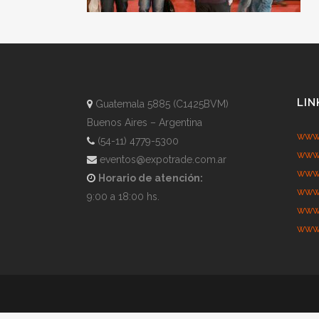
LIN
Guatemala 5885 (C1425BVM)
Buenos Aires – Argentina
www.
(54-11) 4779-5300
www.
eventos@expotrade.com.ar
www.
Horario de atención:
www.
9:00 a 18:00 hs.
www.
www.