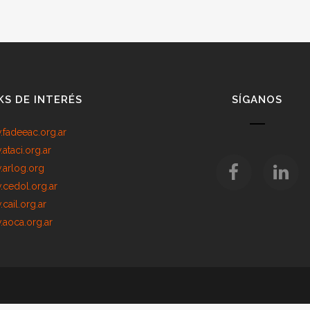
KS DE INTERÉS
SÍGANOS
fadeeac.org.ar
ataci.org.ar
arlog.org
cedol.org.ar
cail.org.ar
aoca.org.ar