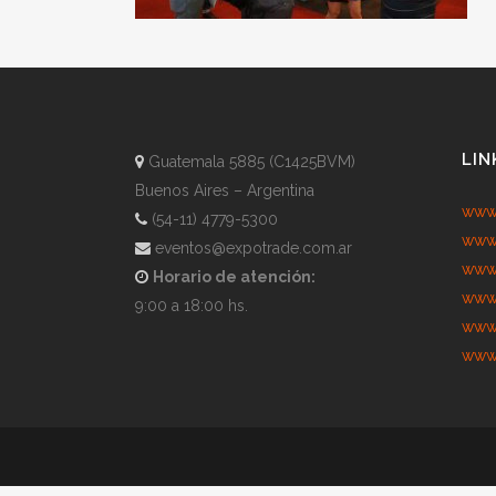
LIN
Guatemala 5885 (C1425BVM)
Buenos Aires – Argentina
www.
(54-11) 4779-5300
www.
eventos@expotrade.com.ar
www.
Horario de atención:
www.
9:00 a 18:00 hs.
www.
www.