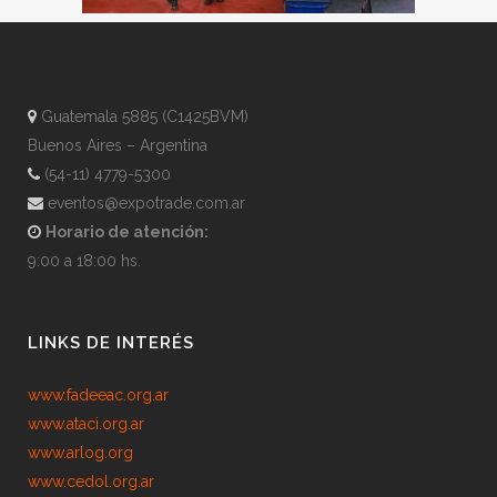
Guatemala 5885 (C1425BVM)
Buenos Aires – Argentina
(54-11) 4779-5300
eventos@expotrade.com.ar
Horario de atención:
9:00 a 18:00 hs.
LINKS DE INTERÉS
www.fadeeac.org.ar
www.ataci.org.ar
www.arlog.org
www.cedol.org.ar