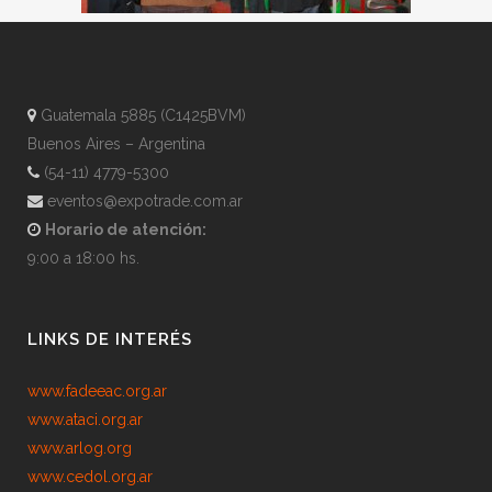
Guatemala 5885 (C1425BVM)
Buenos Aires – Argentina
(54-11) 4779-5300
eventos@expotrade.com.ar
Horario de atención:
9:00 a 18:00 hs.
LINKS DE INTERÉS
www.fadeeac.org.ar
www.ataci.org.ar
www.arlog.org
www.cedol.org.ar