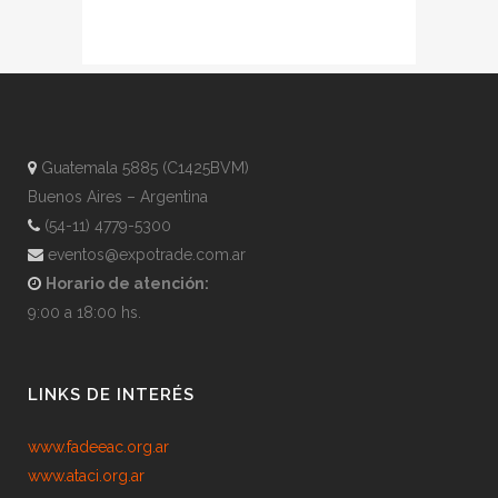
Guatemala 5885 (C1425BVM)
Buenos Aires – Argentina
(54-11) 4779-5300
eventos@expotrade.com.ar
Horario de atención:
9:00 a 18:00 hs.
LINKS DE INTERÉS
www.fadeeac.org.ar
www.ataci.org.ar