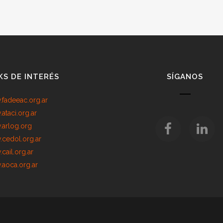
KS DE INTERÉS
SÍGANOS
fadeeac.org.ar
ataci.org.ar
arlog.org
cedol.org.ar
cail.org.ar
aoca.org.ar