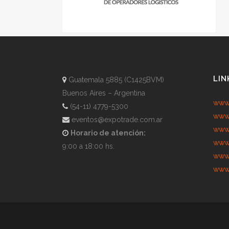
LIN
Guatemala 5885 (C1425BVM)
Buenos Aires – Argentina
www.
(54-11) 4779-5300
www.
eventos@expotrade.com.ar
www.
Horario de atención:
www.
9:00 a 18:00 hs.
www.
www.