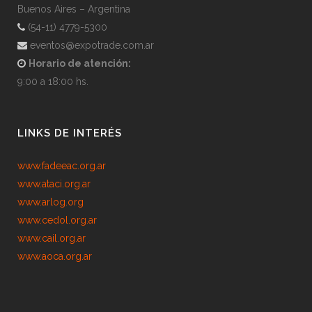
Buenos Aires – Argentina
(54-11) 4779-5300
eventos@expotrade.com.ar
Horario de atención:
9:00 a 18:00 hs.
LINKS DE INTERÉS
www.fadeeac.org.ar
www.ataci.org.ar
www.arlog.org
www.cedol.org.ar
www.cail.org.ar
www.aoca.org.ar