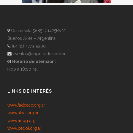
Guatemala 5885 (C1425BVM)
Buenos Aires – Argentina
(54-11) 4779-5300
eventos@expotrade.com.ar
Horario de atención:
9:00 a 18:00 hs.
LINKS DE INTERÉS
www.fadeeac.org.ar
www.ataci.org.ar
www.arlog.org
www.cedol.org.ar