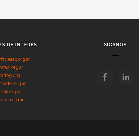
KS DE INTERÉS
SÍGANOS
fadeeac.org.ar
ataci.org.ar
arlog.org
cedol.org.ar
cail.org.ar
aoca.org.ar