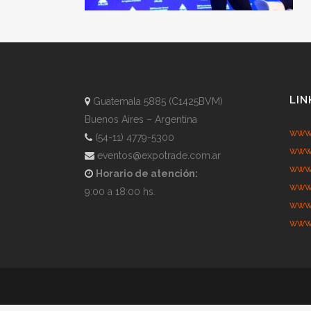
LIN
Guatemala 5885 (C1425BVM)
Buenos Aires – Argentina
www.
(54-11) 4779-5300
www.
eventos@expotrade.com.ar
www.
Horario de atención:
www.
9:00 a 18:00 hs.
www.
www.