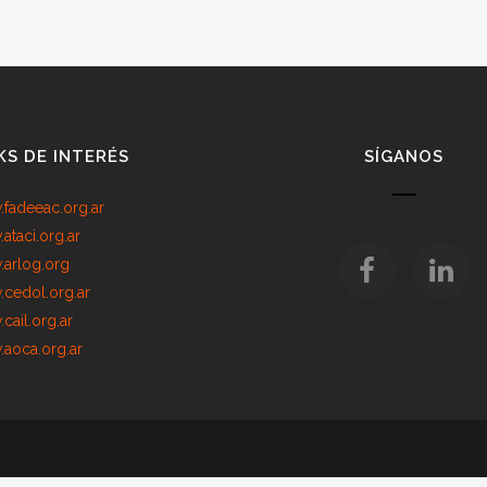
KS DE INTERÉS
SÍGANOS
fadeeac.org.ar
ataci.org.ar
arlog.org
cedol.org.ar
cail.org.ar
aoca.org.ar