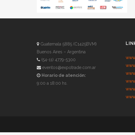
LIN
Guatemala 5885 (C1425BVM)
Buenos Aires – Argentina
www.
(54-11) 4779-5300
www.
eventos@expotrade.com.ar
www.
Horario de atención:
www.
9:00 a 18:00 hs.
www.
www.