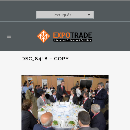
Português
DSC_8418 – COPY