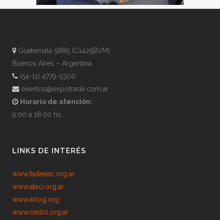
Guatemala 5885 (C1425BVM)
Buenos Aires – Argentina
(54-11) 4779-5300
eventos@expotrade.com.ar
Horario de atención:
9:00 a 18:00 hs.
LINKS DE INTERÉS
www.fadeeac.org.ar
www.ataci.org.ar
www.arlog.org
www.cedol.org.ar