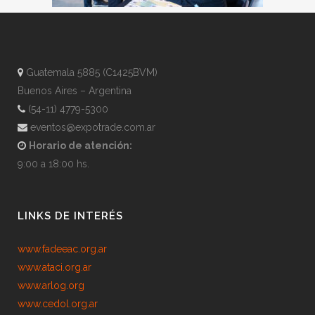
Guatemala 5885 (C1425BVM)
Buenos Aires – Argentina
(54-11) 4779-5300
eventos@expotrade.com.ar
Horario de atención:
9:00 a 18:00 hs.
LINKS DE INTERÉS
www.fadeeac.org.ar
www.ataci.org.ar
www.arlog.org
www.cedol.org.ar