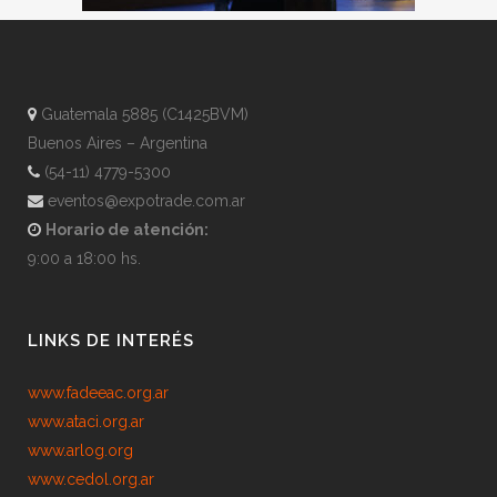
Guatemala 5885 (C1425BVM)
Buenos Aires – Argentina
(54-11) 4779-5300
eventos@expotrade.com.ar
Horario de atención:
9:00 a 18:00 hs.
LINKS DE INTERÉS
www.fadeeac.org.ar
www.ataci.org.ar
www.arlog.org
www.cedol.org.ar