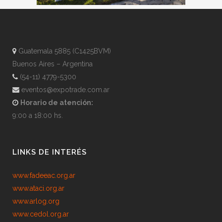
Guatemala 5885 (C1425BVM)
Buenos Aires – Argentina
(54-11) 4779-5300
eventos@expotrade.com.ar
Horario de atención:
9:00 a 18:00 hs.
LINKS DE INTERÉS
www.fadeeac.org.ar
www.ataci.org.ar
www.arlog.org
www.cedol.org.ar