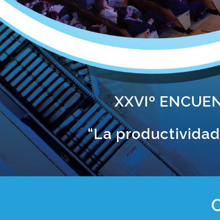
XXVIº ENCUE
“La productivida