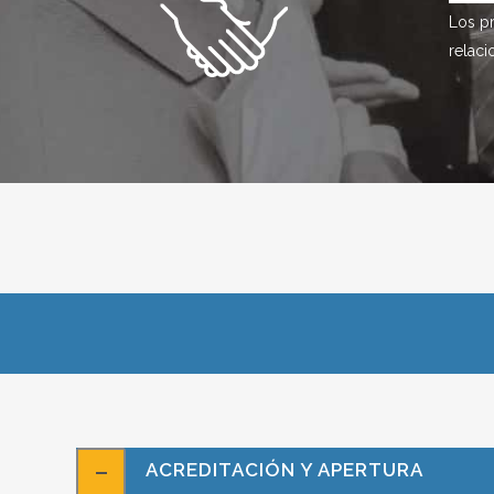
Los pr
relaci
ACREDITACIÓN Y APERTURA