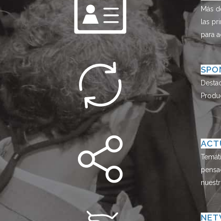
Más de
las pr
para a
SPO
Destac
Produc
ACT
Temáti
pensad
nuestr
NET