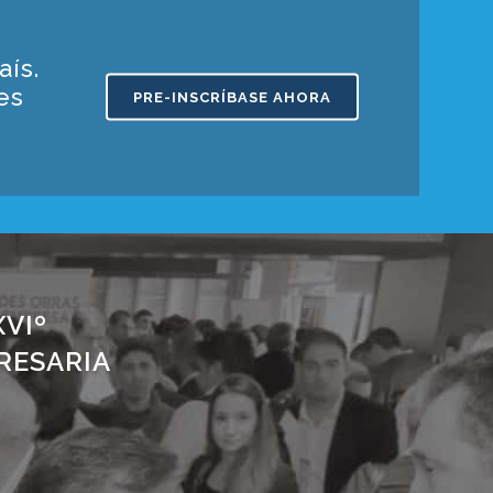
aís.
es
PRE-INSCRÍBASE AHORA
VIº
RESARIA