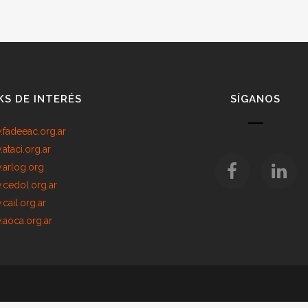
KS DE INTERÉS
SÍGANOS
fadeeac.org.ar
ataci.org.ar
arlog.org
cedol.org.ar
cail.org.ar
aoca.org.ar