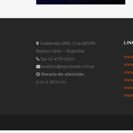
LIN
Guatemala 5885 (C1425BVM)
Buenos Aires – Argentina
www.
(54-11) 4779-5300
www.
eventos@expotrade.com.ar
www.
Horario de atención:
www.
9:00 a 18:00 hs.
www.
www.