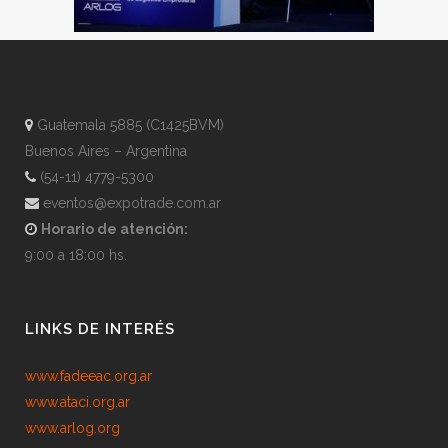
Guatemala 5885 (C1425BVM)
Buenos Aires – Argentina
(54-11) 4779-5300
eventos@expotrade.com.ar
Horario de atención:
9:00 a 18:00 hs.
LINKS DE INTERÉS
www.fadeeac.org.ar
www.ataci.org.ar
www.arlog.org