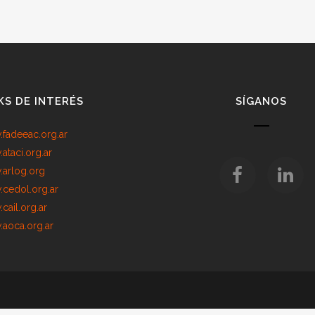
KS DE INTERÉS
SÍGANOS
fadeeac.org.ar
ataci.org.ar
arlog.org
cedol.org.ar
cail.org.ar
aoca.org.ar