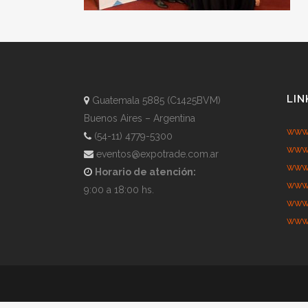
LIN
Guatemala 5885 (C1425BVM)
Buenos Aires – Argentina
www.
(54-11) 4779-5300
www.
eventos@expotrade.com.ar
www.
Horario de atención:
www.
9:00 a 18:00 hs.
www.
www.