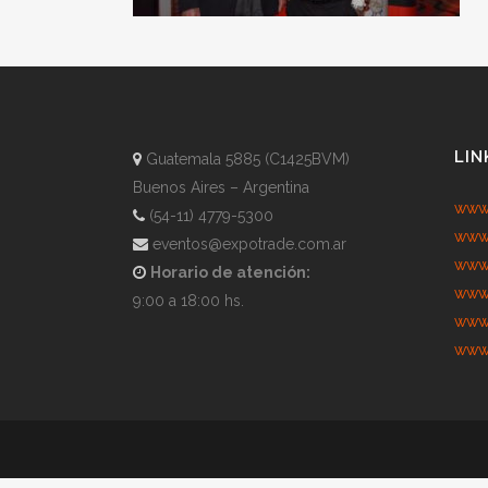
LIN
Guatemala 5885 (C1425BVM)
Buenos Aires – Argentina
www.
(54-11) 4779-5300
www.
eventos@expotrade.com.ar
www.
Horario de atención:
www.
9:00 a 18:00 hs.
www.
www.