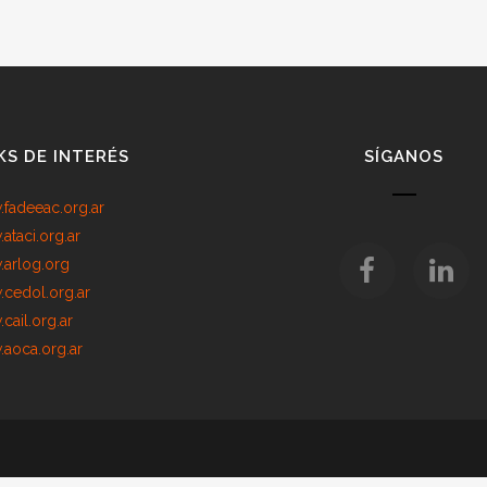
KS DE INTERÉS
SÍGANOS
fadeeac.org.ar
ataci.org.ar
arlog.org
cedol.org.ar
cail.org.ar
aoca.org.ar