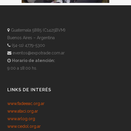
Guatemala 5885 (C1425BVM)
Buenos Aires – Argentina
(54-11) 4779-5300
eventos@expotrade.com.ar
Horario de atención:
9:00 a 18:00 hs.
LINKS DE INTERÉS
www.fadeeac.org.ar
www.ataci.org.ar
www.arlog.org
www.cedol.org.ar