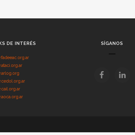
KS DE INTERÉS
SÍGANOS
fadeeac.org.ar
ataci.org.ar
arlog.org
cedol.org.ar
cail.org.ar
aoca.org.ar