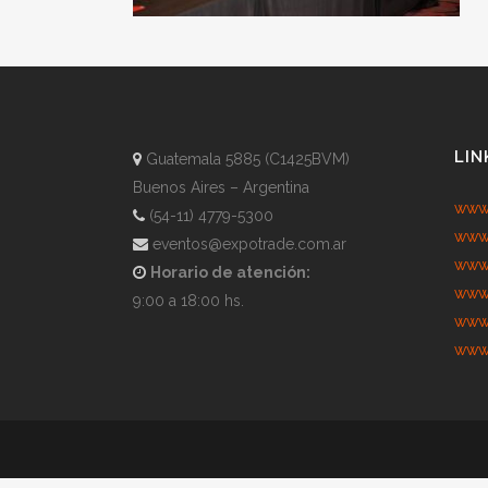
LIN
Guatemala 5885 (C1425BVM)
Buenos Aires – Argentina
www.
(54-11) 4779-5300
www.
eventos@expotrade.com.ar
www.
Horario de atención:
www.
9:00 a 18:00 hs.
www.
www.