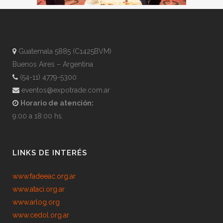
Guatemala 5885 (C1425BVM)
Buenos Aires – Argentina
(54-11) 4779-5300
eventos@expotrade.com.ar
Horario de atención:
9:00 a 18:00 hs.
LINKS DE INTERÉS
www.fadeeac.org.ar
www.ataci.org.ar
www.arlog.org
www.cedol.org.ar