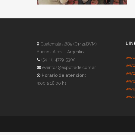
LIN
Guatemala 5885 (C1425BVM)
Buenos Aires – Argentina
www.
(54-11) 4779-5300
www.
eventos@expotrade.com.ar
www.
Horario de atención:
www.
9:00 a 18:00 hs.
www.
www.