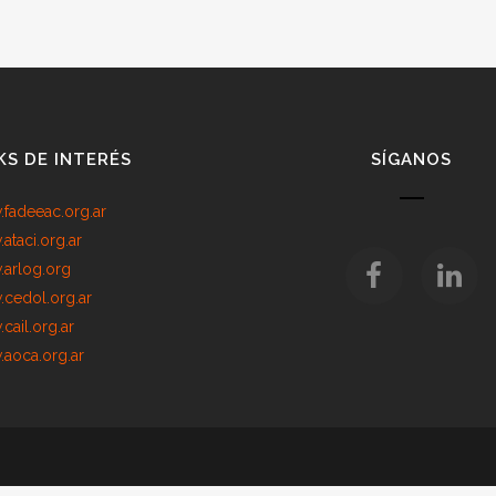
KS DE INTERÉS
SÍGANOS
fadeeac.org.ar
ataci.org.ar
arlog.org
cedol.org.ar
cail.org.ar
aoca.org.ar