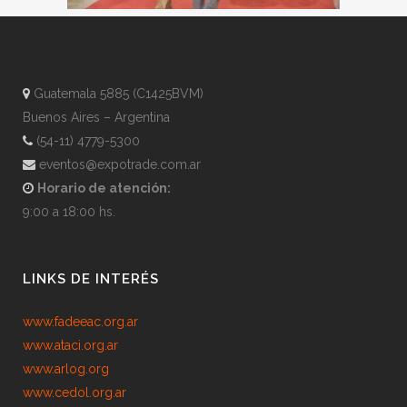
Guatemala 5885 (C1425BVM)
Buenos Aires – Argentina
(54-11) 4779-5300
eventos@expotrade.com.ar
Horario de atención:
9:00 a 18:00 hs.
LINKS DE INTERÉS
www.fadeeac.org.ar
www.ataci.org.ar
www.arlog.org
www.cedol.org.ar