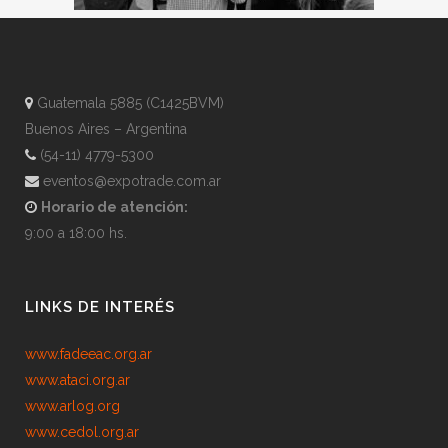
Guatemala 5885 (C1425BVM)
Buenos Aires – Argentina
(54-11) 4779-5300
eventos@expotrade.com.ar
Horario de atención:
9:00 a 18:00 hs.
LINKS DE INTERÉS
www.fadeeac.org.ar
www.ataci.org.ar
www.arlog.org
www.cedol.org.ar