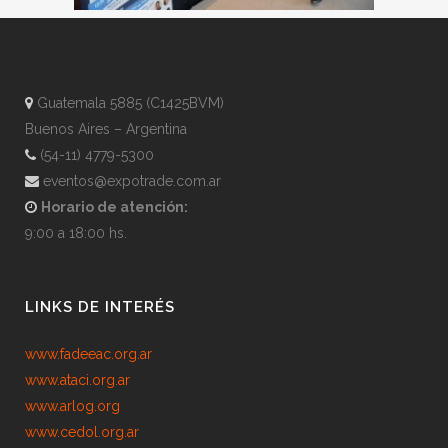
Guatemala 5885 (C1425BVM)
Buenos Aires – Argentina
(54-11) 4779-5300
eventos@expotrade.com.ar
Horario de atención:
9:00 a 18:00 hs.
LINKS DE INTERÉS
www.fadeeac.org.ar
www.ataci.org.ar
www.arlog.org
www.cedol.org.ar