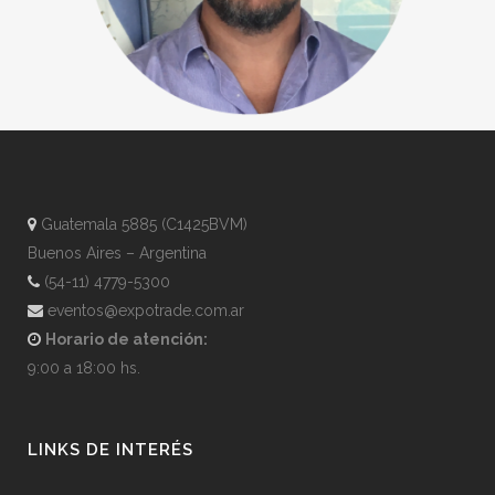
Guatemala 5885 (C1425BVM)
Buenos Aires – Argentina
(54-11) 4779-5300
eventos@expotrade.com.ar
Horario de atención:
9:00 a 18:00 hs.
LINKS DE INTERÉS