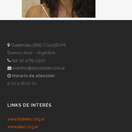
Guatemala 5885 (C1425BVM)
Buenos Aires – Argentina
(54-11) 4779-5300
eventos@expotrade.com.ar
Horario de atención:
9:00 a 18:00 hs.
LINKS DE INTERÉS
www.fadeeac.org.ar
www.ataci.org.ar