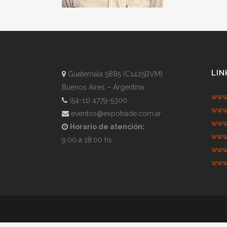
LIN
Guatemala 5885 (C1425BVM)
Buenos Aires – Argentina
www.
(54-11) 4779-5300
www.
eventos@expotrade.com.ar
www.
Horario de atención:
www.
9:00 a 18:00 hs.
www.
www.