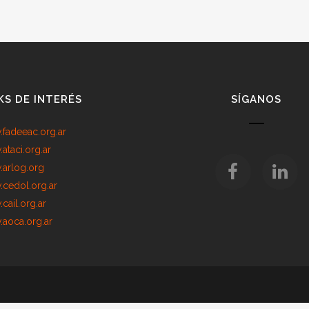
KS DE INTERÉS
SÍGANOS
fadeeac.org.ar
ataci.org.ar
arlog.org
cedol.org.ar
cail.org.ar
aoca.org.ar