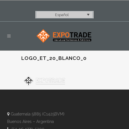
Español
LOGO_ET_20_BLANCO_0
Guatemala 5885 (C1425BVM)
Buenos Aires – Argentina