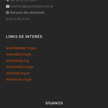
(54-11) 4779-5300
eventos@expotrade.com.ar
Horario de atención:
9:00 a 18:00 hs.
LINKS DE INTERÉS
www.fadeeac.org.ar
www.ataci.org.ar
www.arlog.org
www.cedol.org.ar
www.cail.org.ar
www.aoca.org.ar
SÍGANOS