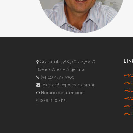
LIN
Guatemala 5885 (C1425BVM)
Buenos Aires – Argentina
www.
(54-11) 4779-5300
www.
eventos@expotrade.com.ar
www.
Horario de atención:
www.
9:00 a 18:00 hs.
www.
www.