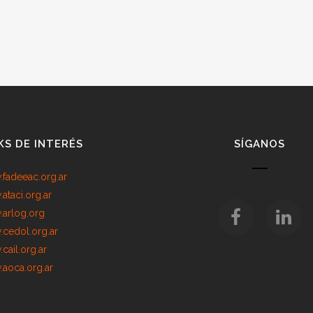
KS DE INTERÉS
SÍGANOS
fadeeac.org.ar
ataci.org.ar
arlog.org
cedol.org.ar
cail.org.ar
aoca.org.ar