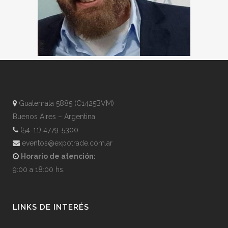
Guatemala 5885 (C1425BVM)
Buenos Aires – Argentina
(54-11) 4779-5300
eventos@expotrade.com.ar
Horario de atención:
9:00 a 18:00 hs.
LINKS DE INTERÉS