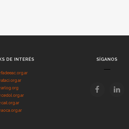
KS DE INTERÉS
SÍGANOS
fadeeac.org.ar
ataci.org.ar
arlog.org
cedol.org.ar
cail.org.ar
aoca.org.ar