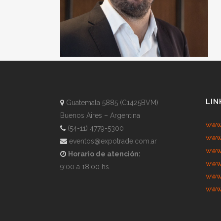
LIN
Guatemala 5885 (C1425BVM)
Buenos Aires – Argentina
www.
(54-11) 4779-5300
www.
eventos@expotrade.com.ar
www.
Horario de atención:
www.
9:00 a 18:00 hs.
www.
www.