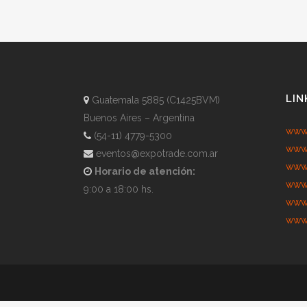
LIN
Guatemala 5885 (C1425BVM)
Buenos Aires – Argentina
www.
(54-11) 4779-5300
www.
eventos@expotrade.com.ar
www.
Horario de atención:
www.
9:00 a 18:00 hs.
www.
www.