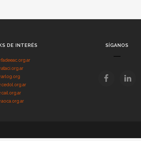
KS DE INTERÉS
SÍGANOS
fadeeac.org.ar
ataci.org.ar
arlog.org
cedol.org.ar
cail.org.ar
aoca.org.ar