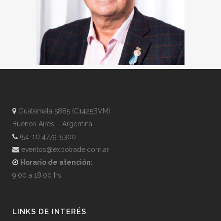
Guatemala 5885 (C1425BVM)
Buenos Aires – Argentina
(54-11) 4779-5300
eventos@expotrade.com.ar
Horario de atención:
9:00 a 18:00 hs.
LINKS DE INTERÉS