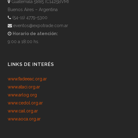
Guatemala 5885 (C1425BVM)
Buenos Aires – Argentina
(54-11) 4779-5300
eventos@expotrade.com.ar
Horario de atención:
9:00 a 18:00 hs.
LINKS DE INTERÉS
www.fadeeac.org.ar
www.ataci.org.ar
www.arlog.org
www.cedol.org.ar
www.cail.org.ar
www.aoca.org.ar