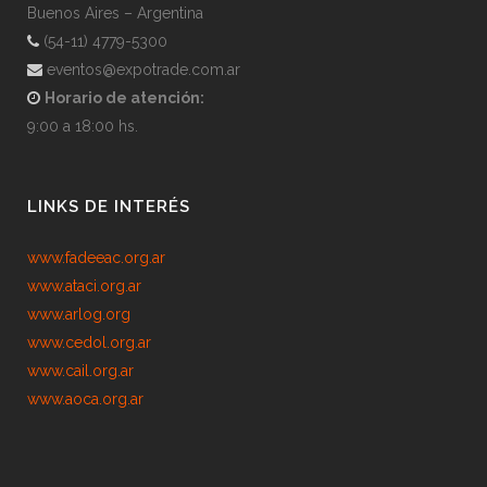
Buenos Aires – Argentina
(54-11) 4779-5300
eventos@expotrade.com.ar
Horario de atención:
9:00 a 18:00 hs.
LINKS DE INTERÉS
www.fadeeac.org.ar
www.ataci.org.ar
www.arlog.org
www.cedol.org.ar
www.cail.org.ar
www.aoca.org.ar