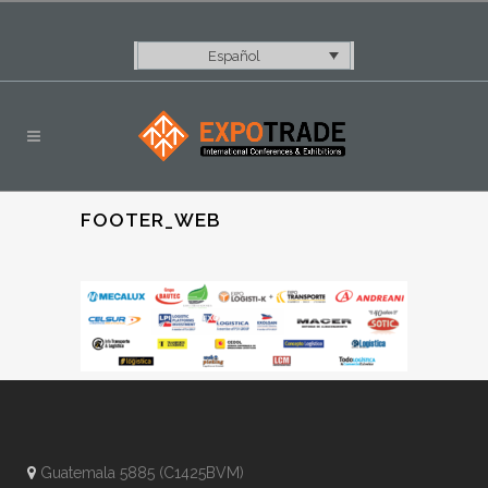
Español
FOOTER_WEB
Guatemala 5885 (C1425BVM)